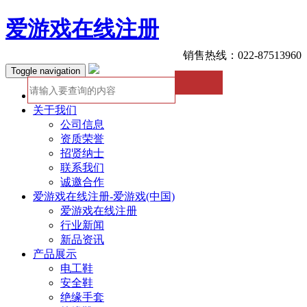
爱游戏在线注册
销售热线：022-87513960
Toggle navigation
爱游戏在线注册-爱游戏(中国)
关于我们
公司信息
资质荣誉
招贤纳士
联系我们
诚邀合作
爱游戏在线注册-爱游戏(中国)
爱游戏在线注册
行业新闻
新品资讯
产品展示
电工鞋
安全鞋
绝缘手套