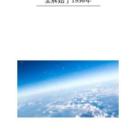
全牌始于1956年