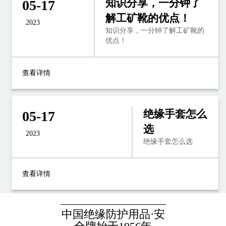
知识分享，一分钟了
05-17
解工矿靴的优点！
2023
知识分享，一分钟了解工矿靴的
优点！
查看详情
绝缘手套怎么
05-17
选
2023
绝缘手套怎么选
查看详情
中国绝缘防护用品·安