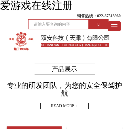
爱游戏在线注册
销售热线：022-87513960
Toggle
navigati
产品展示
专业的研发团队，为您的安全保驾护
航
READ MORE +