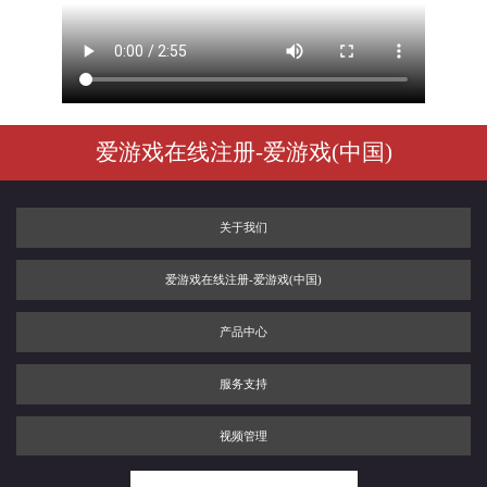
爱游戏在线注册-爱游戏(中国)
关于我们
爱游戏在线注册-爱游戏(中国)
产品中心
服务支持
视频管理